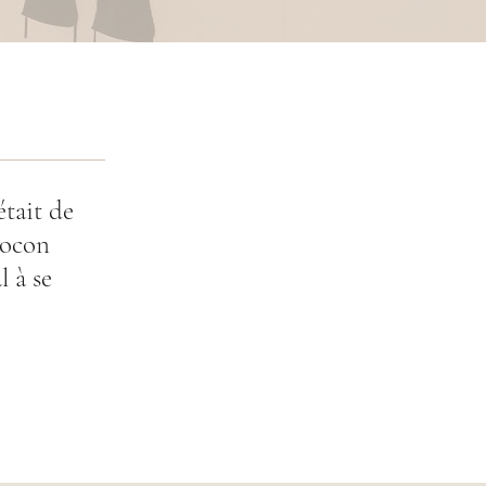
tait de
cocon
 à se