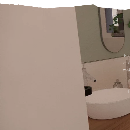
En 
et 
mai
D