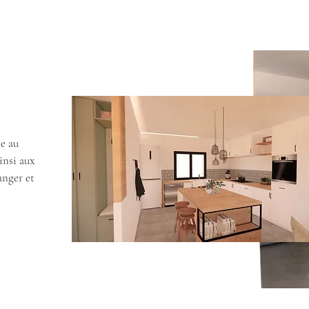
ée au
insi aux
anger et