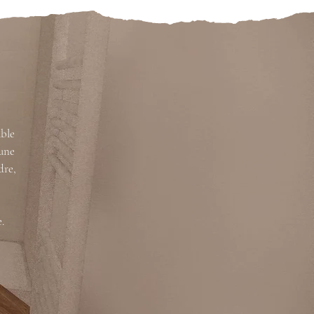
able
 une
dre,
.