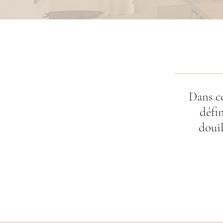
Dans c
défi
douil