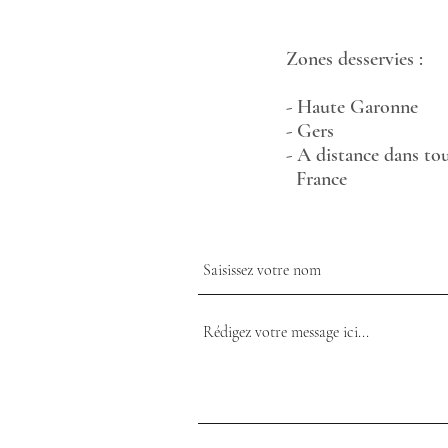
Zones desservies :
- Haute Garonne
- Gers
- A distance dans t
France