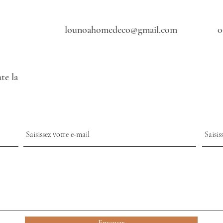
lounoahomedeco@gmail.com
0
oute la
Envoyer