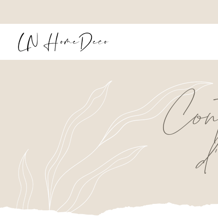
Cont
d