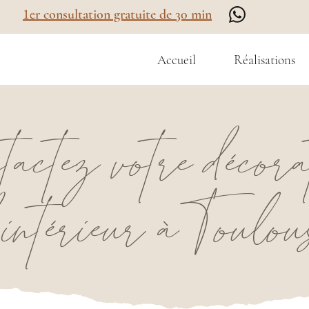
1e
r consultation gratuite de 30 min
Accueil
Réalisations
actez votre décora
'intérieur à Toulou