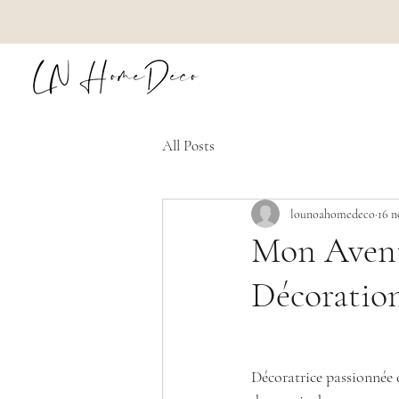
All Posts
lounoahomedeco
16 n
Mon Aventu
Décoration
Décoratrice passionnée et