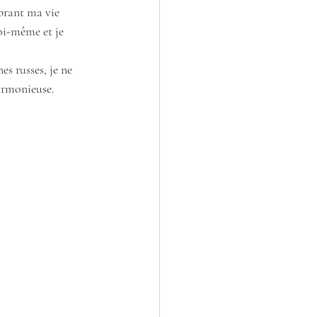
ibrant ma vie 
oi-même et je 
s russes, je ne 
harmonieuse.