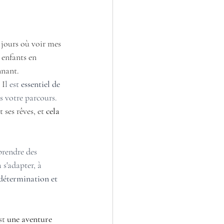
s jours où voir mes 
 enfants en 
nnant. 
 I
l est
 essentiel de 
s votre parcours. 
ses rêves, et 
cela 
 prendre des 
 s'adapter, à 
détermination et 
st 
une aventure 