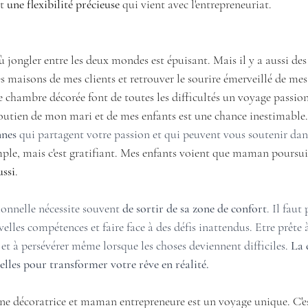
t
 une flexibilité précieuse
 qui vient avec l'entrepreneuriat.
où jongler entre les deux mondes est épuisant. Mais il y a aussi de
es maisons de mes clients et retrouver le sourire émerveillé de mes
 chambre décorée font de toutes les difficultés un voyage passio
soutien de mon mari et de mes enfants est une chance inestimable.
nnes
 qui partagent votre passion et qui peuvent vous soutenir dan
mple, mais c'est gratifiant. Mes enfants voient que maman poursuit 
ussi
.  
onnelle nécessite souvent 
de sortir de sa zone de confort
. Il faut
elles compétences et faire face à des défis inattendus. Etre prête à
 et à persévérer même lorsque les choses deviennent difficiles. 
La 
ielles pour transformer votre rêve en réalité.
une décoratrice et maman entrepreneure est un voyage unique. C'e