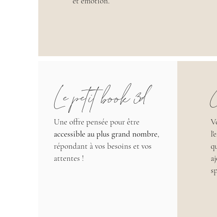
et émotion.
Le petit book 3d
Une offre pensée pour être
V
accessible au plus grand nombre
,
l
répondant à vos besoins et vos
q
attentes !
a
s