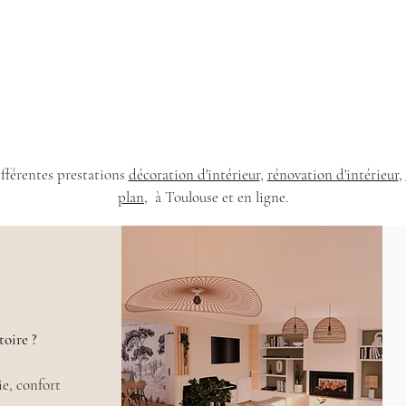
ifférentes prestations
décoration d'intérieur
,
rénovation d'intérieur
,
plan
, à Toulouse et en ligne.
toire ?
n
ie, confort